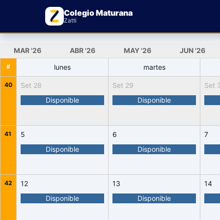
Colegio Maturana
Zatti
MAR
'26
ABR
'26
MAY
'26
JUN
'26
#
lunes
martes
40
Set 28
Set 29
Set 
Disponible
Disponible
41
5
6
7
Disponible
Disponible
42
12
13
14
Disponible
Disponible